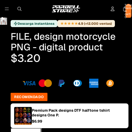
Total
item
in
cart:
0
★★★★★
Descarga instantánea
4.9 (+12.000 ventas)
FILE, design motorcycle
PNG - digital product
$3.20
RECOMENDADO
Premium Pack designs DTF halftone tshirt
designs One P.
$6.99