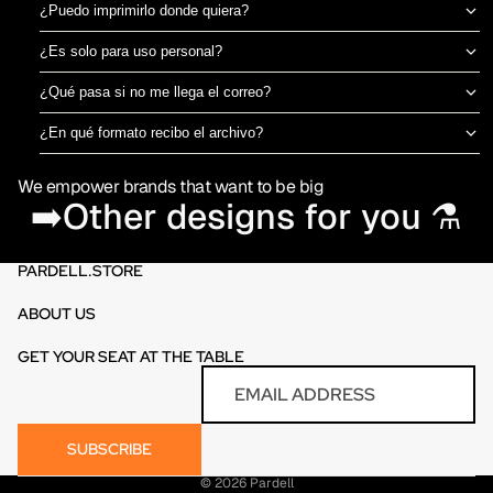
¿Puedo imprimirlo donde quiera?
Sí, el archivo es tuyo para imprimir en el taller de DTF o sublimación
¿Es solo para uso personal?
que prefieras. No estamos ligados a una imprenta específica.
Puedes usarlo para camisetas propias o para vender productos
¿Qué pasa si no me llega el correo?
físicos ya impresos. No está permitido revender o redistribuir el
Revisa spam o promociones primero. Si aún así no aparece en 30
archivo digital en sí.
¿En qué formato recibo el archivo?
minutos, escríbenos por el chat de la tienda y te lo reenviamos al
PNG en alta resolución (300 DPI) sin fondo, listo para imprimir
momento.
We empower brands that want to be big
directamente en DTF o sublimación.
➡️Other designs for you ⚗️
PARDELL.STORE
ABOUT US
GET YOUR SEAT AT THE TABLE
Refund policy
Email
Privacy policy
Terms of service
SUBSCRIBE
Contact information
© 2026
Pardell