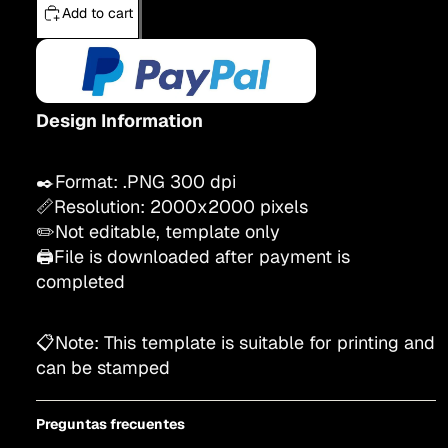
Add to cart
Design Information
✒️Format: .PNG 300 dpi
📏Resolution:
200
0x2000
pixels
✏️Not editable, template only
🖨️File is downloaded after payment is
completed
📋Note: This template is suitable for printing and
can be stamped
Preguntas frecuentes