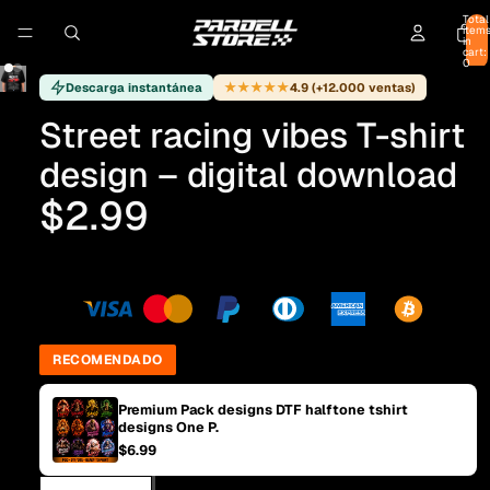
Total
item
in
cart:
0
★★★★★
Descarga instantánea
4.9 (+12.000 ventas)
Street racing vibes T-shirt
design – digital download
$2.99
RECOMENDADO
Premium Pack designs DTF halftone tshirt
designs One P.
$6.99