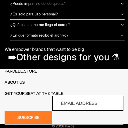
¿Puedo imprimirlo donde quiera?
Sí, el archivo es tuyo para imprimir en el taller de DTF o sublimación
¿Es solo para uso personal?
que prefieras. No estamos ligados a una imprenta específica.
Puedes usarlo para camisetas propias o para vender productos
¿Qué pasa si no me llega el correo?
físicos ya impresos. No está permitido revender o redistribuir el
Revisa spam o promociones primero. Si aún así no aparece en 30
archivo digital en sí.
¿En qué formato recibo el archivo?
minutos, escríbenos por el chat de la tienda y te lo reenviamos al
PNG en alta resolución (300 DPI) sin fondo, listo para imprimir
momento.
We empower brands that want to be big
directamente en DTF o sublimación.
➡️Other designs for you ⚗️
PARDELL.STORE
ABOUT US
GET YOUR SEAT AT THE TABLE
Refund policy
Email
Privacy policy
Terms of service
SUBSCRIBE
Contact information
© 2026
Pardell