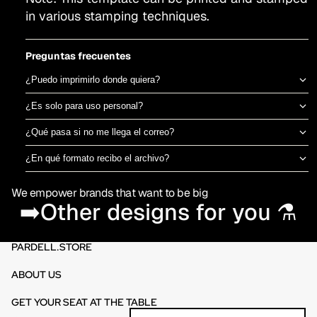
in various stamping techniques.
Preguntas frecuentes
¿Puedo imprimirlo donde quiera?
Sí, el archivo es tuyo para imprimir en el taller de DTF o sublimación
¿Es solo para uso personal?
que prefieras. No estamos ligados a una imprenta específica.
Puedes usarlo para camisetas propias o para vender productos
¿Qué pasa si no me llega el correo?
físicos ya impresos. No está permitido revender o redistribuir el
Revisa spam o promociones primero. Si aún así no aparece en 30
archivo digital en sí.
¿En qué formato recibo el archivo?
minutos, escríbenos por el chat de la tienda y te lo reenviamos al
PNG en alta resolución (300 DPI) sin fondo, listo para imprimir
momento.
We empower brands that want to be big
directamente en DTF o sublimación.
➡️Other designs for you ⚗️
PARDELL.STORE
ABOUT US
GET YOUR SEAT AT THE TABLE
Refund policy
Email