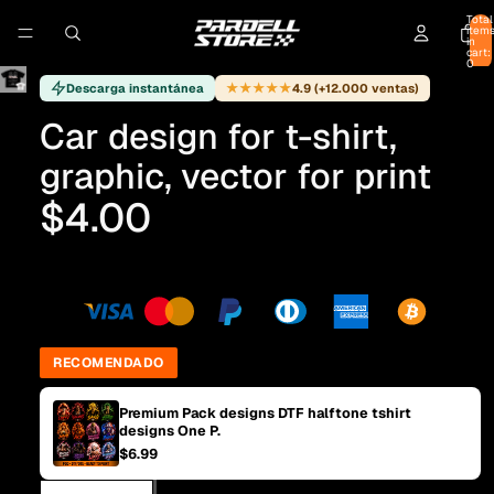
Total
item
in
cart:
0
★★★★★
Descarga instantánea
4.9 (+12.000 ventas)
Car design for t-shirt,
graphic, vector for print
$4.00
RECOMENDADO
Premium Pack designs DTF halftone tshirt
designs One P.
$6.99