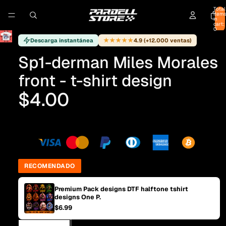
Total
item
in
cart:
0
★★★★★
Descarga instantánea
4.9 (+12.000 ventas)
Sp1-derman Miles Morales
front - t-shirt design
$4.00
RECOMENDADO
Premium Pack designs DTF halftone tshirt
designs One P.
$6.99