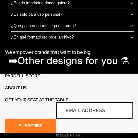
¿Puedo imprimirlo donde quiera?
Sí, el archivo es tuyo para imprimir en el taller de DTF o sublimación
¿Es solo para uso personal?
que prefieras. No estamos ligados a una imprenta específica.
Puedes usarlo para camisetas propias o para vender productos
¿Qué pasa si no me llega el correo?
físicos ya impresos. No está permitido revender o redistribuir el
Revisa spam o promociones primero. Si aún así no aparece en 30
archivo digital en sí.
¿En qué formato recibo el archivo?
minutos, escríbenos por el chat de la tienda y te lo reenviamos al
PNG en alta resolución (300 DPI) sin fondo, listo para imprimir
momento.
We empower brands that want to be big
directamente en DTF o sublimación.
➡️Other designs for you ⚗️
PARDELL.STORE
ABOUT US
GET YOUR SEAT AT THE TABLE
Refund policy
Email
Privacy policy
Terms of service
SUBSCRIBE
Contact information
© 2026
Pardell