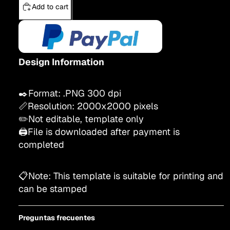
Add to cart
Design Information
✒️Format: .PNG 300 dpi
📏Resolution:
200
0x2000
pixels
✏️Not editable, template only
🖨️File is downloaded after payment is
completed
📋Note: This template is suitable for printing and
can be stamped
Preguntas frecuentes