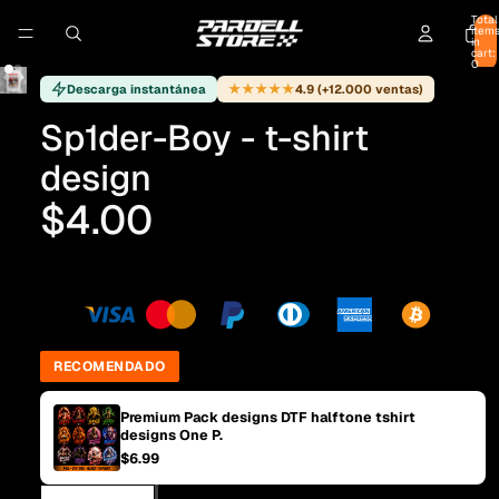
Total
item
in
cart:
0
★★★★★
Descarga instantánea
4.9 (+12.000 ventas)
Sp1der-Boy - t-shirt
design
$4.00
RECOMENDADO
Premium Pack designs DTF halftone tshirt
designs One P.
$6.99