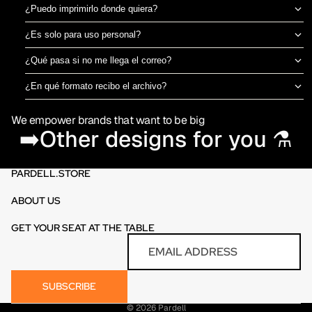
¿Puedo imprimirlo donde quiera?
Sí, el archivo es tuyo para imprimir en el taller de DTF o sublimación
¿Es solo para uso personal?
que prefieras. No estamos ligados a una imprenta específica.
Puedes usarlo para camisetas propias o para vender productos
¿Qué pasa si no me llega el correo?
físicos ya impresos. No está permitido revender o redistribuir el
Revisa spam o promociones primero. Si aún así no aparece en 30
archivo digital en sí.
¿En qué formato recibo el archivo?
minutos, escríbenos por el chat de la tienda y te lo reenviamos al
PNG en alta resolución (300 DPI) sin fondo, listo para imprimir
momento.
We empower brands that want to be big
directamente en DTF o sublimación.
➡️Other designs for you ⚗️
PARDELL.STORE
ABOUT US
GET YOUR SEAT AT THE TABLE
Refund policy
Email
Privacy policy
Terms of service
SUBSCRIBE
Contact information
© 2026
Pardell