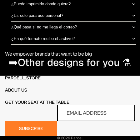
¿Puedo imprimirlo donde quiera?
Sí, el archivo es tuyo para imprimir en el taller de DTF o sublimación
¿Es solo para uso personal?
que prefieras. No estamos ligados a una imprenta específica.
Puedes usarlo para camisetas propias o para vender productos
¿Qué pasa si no me llega el correo?
físicos ya impresos. No está permitido revender o redistribuir el
Revisa spam o promociones primero. Si aún así no aparece en 30
archivo digital en sí.
¿En qué formato recibo el archivo?
minutos, escríbenos por el chat de la tienda y te lo reenviamos al
PNG en alta resolución (300 DPI) sin fondo, listo para imprimir
momento.
We empower brands that want to be big
directamente en DTF o sublimación.
➡️Other designs for you ⚗️
PARDELL.STORE
ABOUT US
GET YOUR SEAT AT THE TABLE
Refund policy
Email
Privacy policy
Terms of service
SUBSCRIBE
Contact information
© 2026
Pardell