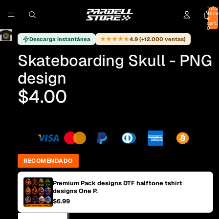
Total
item
in
cart:
0
★★★★★
Descarga instantánea
4.9 (+12.000 ventas)
Skateboarding Skull - PNG
design
$4.00
RECOMENDADO
Premium Pack designs DTF halftone tshirt
designs One P.
$6.99