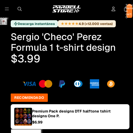
Total
item
in
cart:
0
★★★★★
Descarga instantánea
4.9 (+12.000 ventas)
Sergio 'Checo' Perez
Formula 1 t-shirt design
$3.99
RECOMENDADO
Premium Pack designs DTF halftone tshirt
designs One P.
$6.99