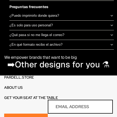
Preguntas frecuentes
¿Puedo imprimirlo donde quiera?
Sí, el archivo es tuyo para imprimir en el taller de DTF o sublimación
¿Es solo para uso personal?
que prefieras. No estamos ligados a una imprenta específica.
Puedes usarlo para camisetas propias o para vender productos
¿Qué pasa si no me llega el correo?
físicos ya impresos. No está permitido revender o redistribuir el
Revisa spam o promociones primero. Si aún así no aparece en 30
archivo digital en sí.
¿En qué formato recibo el archivo?
minutos, escríbenos por el chat de la tienda y te lo reenviamos al
PNG en alta resolución (300 DPI) sin fondo, listo para imprimir
momento.
We empower brands that want to be big
directamente en DTF o sublimación.
➡️Other designs for you ⚗️
PARDELL.STORE
ABOUT US
GET YOUR SEAT AT THE TABLE
Refund policy
Email
Privacy policy
Terms of service