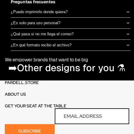
Preguntas frecuentes
¿Puedo imprimirlo donde quiera?
Sí, el archivo es tuyo para imprimir en el taller de DTF o sublimación
¿Es solo para uso personal?
que prefieras. No estamos ligados a una imprenta específica.
Puedes usarlo para camisetas propias o para vender productos
¿Qué pasa si no me llega el correo?
físicos ya impresos. No está permitido revender o redistribuir el
Revisa spam o promociones primero. Si aún así no aparece en 30
archivo digital en sí.
¿En qué formato recibo el archivo?
minutos, escríbenos por el chat de la tienda y te lo reenviamos al
PNG en alta resolución (300 DPI) sin fondo, listo para imprimir
momento.
We empower brands that want to be big
directamente en DTF o sublimación.
➡️Other designs for you ⚗️
PARDELL.STORE
ABOUT US
GET YOUR SEAT AT THE TABLE
Refund policy
Email
Privacy policy
Terms of service
SUBSCRIBE