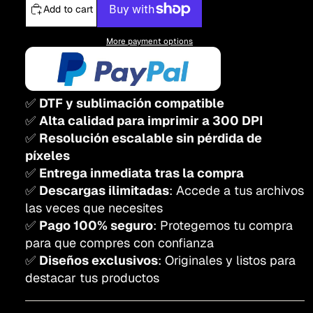
Add to cart
More payment options
✅
DTF y sublimación compatible
✅
Alta calidad para imprimir a 300 DPI
✅
Resolución escalable sin pérdida de
píxeles
✅
Entrega inmediata tras la compra
✅
Descargas ilimitadas
: Accede a tus archivos
las veces que necesites
✅
Pago 100% seguro
: Protegemos tu compra
para que compres con confianza
✅
Diseños exclusivos
: Originales y listos para
destacar tus productos