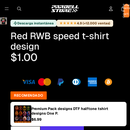
Total
item
in
cart:
0
★★★★★
Descarga instantánea
4.9 (+12.000 ventas)
Red RWB speed t-shirt
design
$1.00
RECOMENDADO
Premium Pack designs DTF halftone tshirt
designs One P.
$6.99