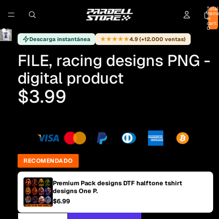
Total
item
in
cart:
0
★★★★★
Descarga instantánea
4.9 (+12.000 ventas)
FILE, racing designs PNG -
digital product
$3.99
RECOMENDADO
Premium Pack designs DTF halftone tshirt
designs One P.
$6.99