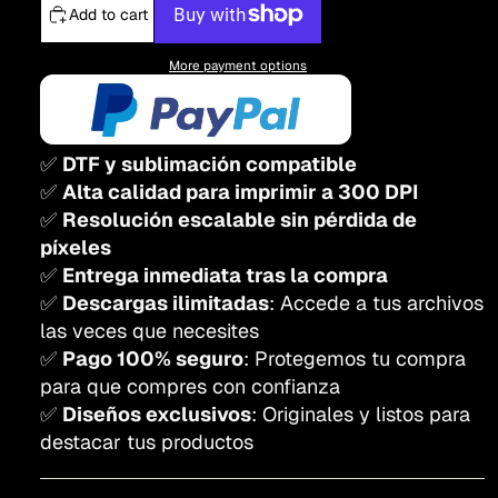
Add to cart
More payment options
✅
DTF y sublimación compatible
✅
Alta calidad para imprimir a 300 DPI
✅
Resolución escalable sin pérdida de
píxeles
✅
Entrega inmediata tras la compra
✅
Descargas ilimitadas
: Accede a tus archivos
las veces que necesites
✅
Pago 100% seguro
: Protegemos tu compra
para que compres con confianza
✅
Diseños exclusivos
: Originales y listos para
destacar tus productos