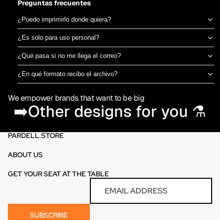
Preguntas frecuentes
¿Puedo imprimirlo donde quiera?
Sí, el archivo es tuyo para imprimir en el taller de DTF o sublimación
¿Es solo para uso personal?
que prefieras. No estamos ligados a una imprenta específica.
Puedes usarlo para camisetas propias o para vender productos
¿Qué pasa si no me llega el correo?
físicos ya impresos. No está permitido revender o redistribuir el
Revisa spam o promociones primero. Si aún así no aparece en 30
archivo digital en sí.
¿En qué formato recibo el archivo?
minutos, escríbenos por el chat de la tienda y te lo reenviamos al
PNG en alta resolución (300 DPI) sin fondo, listo para imprimir
momento.
We empower brands that want to be big
directamente en DTF o sublimación.
➡️Other designs for you ⚗️
PARDELL.STORE
ABOUT US
GET YOUR SEAT AT THE TABLE
Refund policy
Email
Privacy policy
Terms of service
SUBSCRIBE