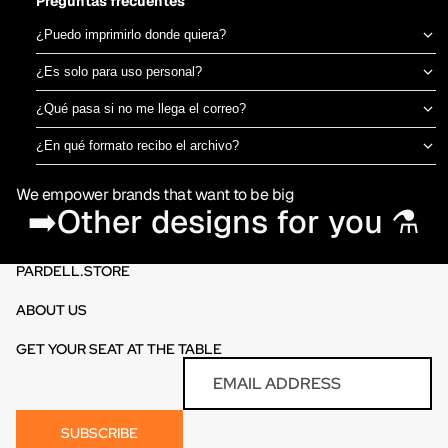
Preguntas frecuentes
¿Puedo imprimirlo donde quiera?
Sí, el archivo es tuyo para imprimir en el taller de DTF o sublimación
¿Es solo para uso personal?
que prefieras. No estamos ligados a una imprenta específica.
Puedes usarlo para camisetas propias o para vender productos
¿Qué pasa si no me llega el correo?
físicos ya impresos. No está permitido revender o redistribuir el
Revisa spam o promociones primero. Si aún así no aparece en 30
archivo digital en sí.
¿En qué formato recibo el archivo?
minutos, escríbenos por el chat de la tienda y te lo reenviamos al
PNG en alta resolución (300 DPI) sin fondo, listo para imprimir
momento.
We empower brands that want to be big
directamente en DTF o sublimación.
➡️Other designs for you ⚗️
PARDELL.STORE
ABOUT US
GET YOUR SEAT AT THE TABLE
Refund policy
Email
Privacy policy
Terms of service
SUBSCRIBE
Contact information