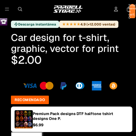
Total
item
in
cart:
0
★★★★★
Descarga instantánea
4.9 (+12.000 ventas)
Car design for t-shirt,
graphic, vector for print
$2.00
RECOMENDADO
Premium Pack designs DTF halftone tshirt
designs One P.
$6.99