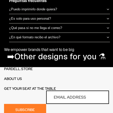
Preguntas frecuentes
¿Puedo imprimirlo donde quiera?
Sí, el archivo es tuyo para imprimir en el taller de DTF o sublimación
¿Es solo para uso personal?
que prefieras. No estamos ligados a una imprenta específica.
Puedes usarlo para camisetas propias o para vender productos
¿Qué pasa si no me llega el correo?
físicos ya impresos. No está permitido revender o redistribuir el
Revisa spam o promociones primero. Si aún así no aparece en 30
archivo digital en sí.
¿En qué formato recibo el archivo?
minutos, escríbenos por el chat de la tienda y te lo reenviamos al
PNG en alta resolución (300 DPI) sin fondo, listo para imprimir
momento.
We empower brands that want to be big
directamente en DTF o sublimación.
➡️Other designs for you ⚗️
PARDELL.STORE
ABOUT US
GET YOUR SEAT AT THE TABLE
Refund policy
Email
Privacy policy
Terms of service
SUBSCRIBE
Contact information