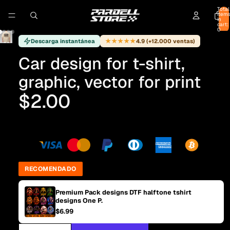
Total
item
in
cart:
0
★★★★★
Descarga instantánea
4.9 (+12.000 ventas)
Car design for t-shirt,
graphic, vector for print
$2.00
RECOMENDADO
Premium Pack designs DTF halftone tshirt
designs One P.
$6.99