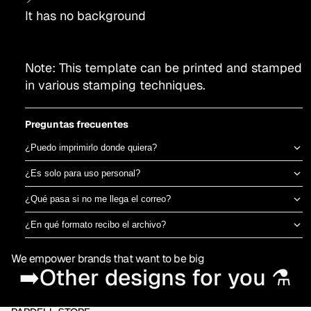
It has no background
Note: This template can be printed and stamped
in various stamping techniques.
Preguntas frecuentes
¿Puedo imprimirlo donde quiera?
Sí, el archivo es tuyo para imprimir en el taller de DTF o sublimación
¿Es solo para uso personal?
que prefieras. No estamos ligados a una imprenta específica.
Puedes usarlo para camisetas propias o para vender productos
¿Qué pasa si no me llega el correo?
físicos ya impresos. No está permitido revender o redistribuir el
Revisa spam o promociones primero. Si aún así no aparece en 30
archivo digital en sí.
¿En qué formato recibo el archivo?
minutos, escríbenos por el chat de la tienda y te lo reenviamos al
PNG en alta resolución (300 DPI) sin fondo, listo para imprimir
momento.
We empower brands that want to be big
directamente en DTF o sublimación.
➡️Other designs for you ⚗️