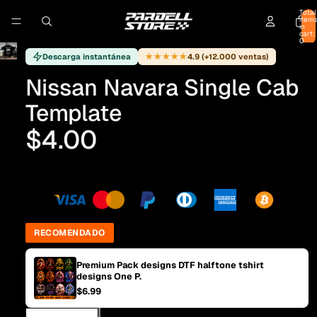
Total
item
in
cart:
0
★★★★★
Descarga instantánea
4.9 (+12.000 ventas)
Nissan Navara Single Cab
Template
$4.00
RECOMENDADO
Premium Pack designs DTF halftone tshirt
designs One P.
$6.99