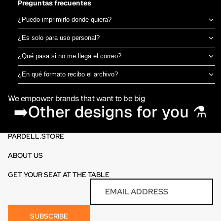
Preguntas frecuentes
¿Puedo imprimirlo donde quiera?
Sí, el archivo es tuyo para imprimir en el taller de DTF o sublimación
¿Es solo para uso personal?
que prefieras. No estamos ligados a una imprenta específica.
Puedes usarlo para camisetas propias o para vender productos
¿Qué pasa si no me llega el correo?
físicos ya impresos. No está permitido revender o redistribuir el
Revisa spam o promociones primero. Si aún así no aparece en 30
archivo digital en sí.
¿En qué formato recibo el archivo?
minutos, escríbenos por el chat de la tienda y te lo reenviamos al
PNG en alta resolución (300 DPI) sin fondo, listo para imprimir
momento.
We empower brands that want to be big
directamente en DTF o sublimación.
➡️Other designs for you ⚗️
PARDELL.STORE
ABOUT US
GET YOUR SEAT AT THE TABLE
Refund policy
Email
Privacy policy
Terms of service
SUBSCRIBE