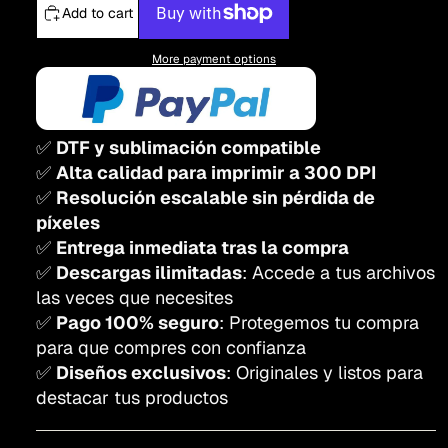
Add to cart
More payment options
✅
DTF y sublimación compatible
✅
Alta calidad para imprimir a 300 DPI
✅
Resolución escalable sin pérdida de
píxeles
✅
Entrega inmediata tras la compra
✅
Descargas ilimitadas
: Accede a tus archivos
las veces que necesites
✅
Pago 100% seguro
: Protegemos tu compra
para que compres con confianza
✅
Diseños exclusivos
: Originales y listos para
destacar tus productos