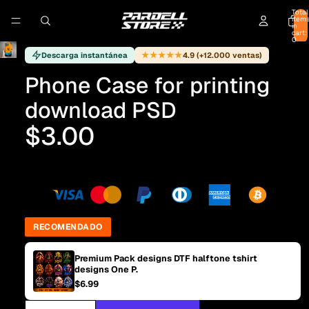
Total
item
in
cart:
0
★★★★★
Descarga instantánea
4.9 (+12.000 ventas)
Phone Case for printing
download PSD
$3.00
RECOMENDADO
Premium Pack designs DTF halftone tshirt
designs One P.
$6.99