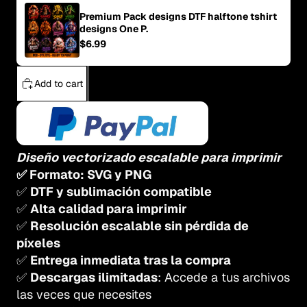
Premium Pack designs DTF halftone tshirt
designs One P.
$6.99
Add to cart
Diseño vectorizado escalable para imprimir
✅ Formato: SVG y PNG
✅
DTF y sublimación compatible
✅
Alta calidad para imprimir
✅
Resolución escalable sin pérdida de
píxeles
✅
Entrega inmediata tras la compra
✅
Descargas ilimitadas
: Accede a tus archivos
las veces que necesites