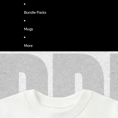
Bundle Packs
Mugs
More