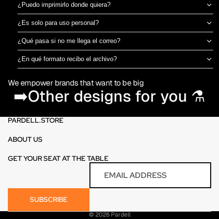
¿Puedo imprimirlo donde quiera?
Sí, el archivo es tuyo para imprimir en el taller de DTF o sublimación
¿Es solo para uso personal?
que prefieras. No estamos ligados a una imprenta específica.
Puedes usarlo para camisetas propias o para vender productos
¿Qué pasa si no me llega el correo?
físicos ya impresos. No está permitido revender o redistribuir el
Revisa spam o promociones primero. Si aún así no aparece en 30
archivo digital en sí.
¿En qué formato recibo el archivo?
minutos, escríbenos por el chat de la tienda y te lo reenviamos al
PNG en alta resolución (300 DPI) sin fondo, listo para imprimir
momento.
We empower brands that want to be big
directamente en DTF o sublimación.
➡️Other designs for you ⚗️
PARDELL.STORE
ABOUT US
GET YOUR SEAT AT THE TABLE
Refund policy
Email
Privacy policy
Terms of service
SUBSCRIBE
Contact information
© 2026
Pardell