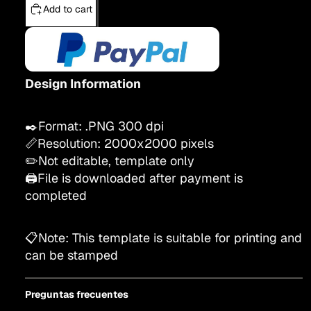
Add to cart
Design Information
✒️Format: .PNG 300 dpi
📏Resolution:
200
0x2000
pixels
✏️Not editable, template only
🖨️File is downloaded after payment is
completed
📋Note: This template is suitable for printing and
can be stamped
Preguntas frecuentes