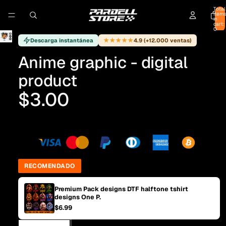
Total
item
in
cart:
0
★★★★★
Descarga instantánea
4.9 (+12.000 ventas)
Anime graphic - digital
product
$3.00
RECOMENDADO
Premium Pack designs DTF halftone tshirt
designs One P.
$6.99