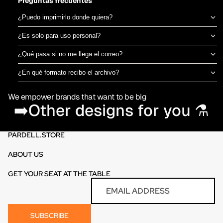
Preguntas frecuentes
¿Puedo imprimirlo donde quiera?
Sí, el archivo es tuyo para imprimir en el taller de DTF o sublimación
¿Es solo para uso personal?
que prefieras. No estamos ligados a una imprenta específica.
Puedes usarlo para camisetas propias o para vender productos
¿Qué pasa si no me llega el correo?
físicos ya impresos. No está permitido revender o redistribuir el
Revisa spam o promociones primero. Si aún así no aparece en 30
archivo digital en sí.
¿En qué formato recibo el archivo?
minutos, escríbenos por el chat de la tienda y te lo reenviamos al
PNG en alta resolución (300 DPI) sin fondo, listo para imprimir
momento.
We empower brands that want to be big
directamente en DTF o sublimación.
➡️Other designs for you ⚗️
PARDELL.STORE
ABOUT US
GET YOUR SEAT AT THE TABLE
Refund policy
Email
Privacy policy
Terms of service
SUBSCRIBE
Contact information