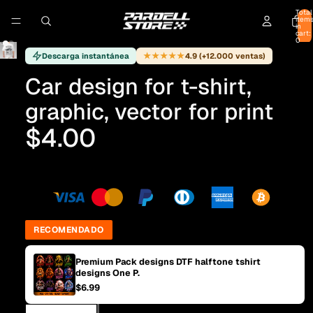
Total
item
in
cart:
0
★★★★★
Descarga instantánea
4.9 (+12.000 ventas)
Car design for t-shirt,
graphic, vector for print
$4.00
RECOMENDADO
Premium Pack designs DTF halftone tshirt
designs One P.
$6.99