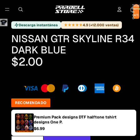
Total
item
in
cart:
0
★★★★★
Descarga instantánea
4.9 (+12.000 ventas)
NISSAN GTR SKYLINE R34
DARK BLUE
$2.00
RECOMENDADO
Premium Pack designs DTF halftone tshirt
designs One P.
$6.99