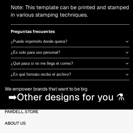
Note: This template can be printed and stamped
in various stamping techniques.
Preguntas frecuentes
¿Puedo imprimirlo donde quiera?
Sí, el archivo es tuyo para imprimir en el taller de DTF o sublimación
¿Es solo para uso personal?
que prefieras. No estamos ligados a una imprenta específica.
Puedes usarlo para camisetas propias o para vender productos
¿Qué pasa si no me llega el correo?
físicos ya impresos. No está permitido revender o redistribuir el
Revisa spam o promociones primero. Si aún así no aparece en 30
archivo digital en sí.
¿En qué formato recibo el archivo?
minutos, escríbenos por el chat de la tienda y te lo reenviamos al
PNG en alta resolución (300 DPI) sin fondo, listo para imprimir
momento.
We empower brands that want to be big
directamente en DTF o sublimación.
➡️Other designs for you ⚗️
PARDELL.STORE
ABOUT US