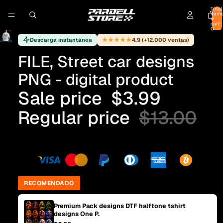
Total
item
in
cart:
0
★★★★★
Descarga instantánea
4.9 (+12.000 ventas)
FILE, Street car designs
PNG - digital product
Sale price
$3.99
Regular price
$13.00
RECOMENDADO
Premium Pack designs DTF halftone tshirt
designs One P.