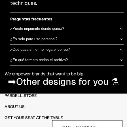
techniques.
Preguntas frecuentes
¿Puedo imprimirlo donde quiera?
Sí, el archivo es tuyo para imprimir en el taller de DTF o sublimación
¿Es solo para uso personal?
que prefieras. No estamos ligados a una imprenta específica.
Puedes usarlo para camisetas propias o para vender productos
¿Qué pasa si no me llega el correo?
físicos ya impresos. No está permitido revender o redistribuir el
Revisa spam o promociones primero. Si aún así no aparece en 30
archivo digital en sí.
¿En qué formato recibo el archivo?
minutos, escríbenos por el chat de la tienda y te lo reenviamos al
PNG en alta resolución (300 DPI) sin fondo, listo para imprimir
momento.
We empower brands that want to be big
directamente en DTF o sublimación.
➡️Other designs for you ⚗️
PARDELL.STORE
ABOUT US
GET YOUR SEAT AT THE TABLE
Refund policy
Email