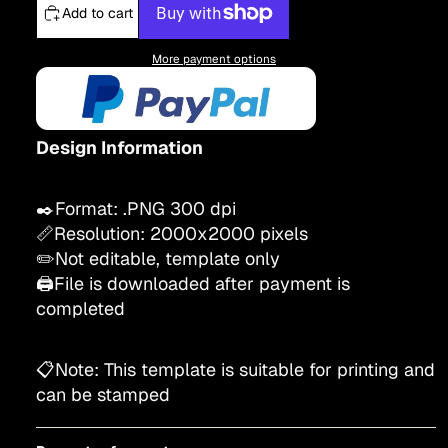
Add to cart
More payment options
Design Information
✒️Format: .PNG 300 dpi
📏Resolution:
200
0x2000
pixels
✏️Not editable, template only
🖨️File is downloaded after payment is
completed
📋Note: This template is suitable for printing and
can be stamped