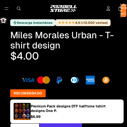
Total
item
in
cart:
0
★★★★★
Descarga instantánea
4.9 (+12.000 ventas)
Miles Morales Urban - T-
shirt design
$4.00
RECOMENDADO
Premium Pack designs DTF halftone tshirt
designs One P.
$6.99