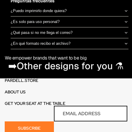
Preguntas frecuentes
¿Puedo imprimirlo donde quiera?
Sí, el archivo es tuyo para imprimir en el taller de DTF o sublimación
¿Es solo para uso personal?
que prefieras. No estamos ligados a una imprenta específica.
Puedes usarlo para camisetas propias o para vender productos
¿Qué pasa si no me llega el correo?
físicos ya impresos. No está permitido revender o redistribuir el
Revisa spam o promociones primero. Si aún así no aparece en 30
archivo digital en sí.
¿En qué formato recibo el archivo?
minutos, escríbenos por el chat de la tienda y te lo reenviamos al
PNG en alta resolución (300 DPI) sin fondo, listo para imprimir
momento.
We empower brands that want to be big
directamente en DTF o sublimación.
➡️Other designs for you ⚗️
PARDELL.STORE
ABOUT US
GET YOUR SEAT AT THE TABLE
Refund policy
Email
Privacy policy
Terms of service
SUBSCRIBE
Contact information