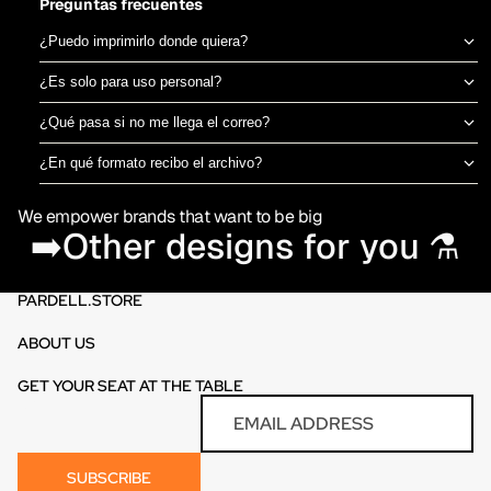
Preguntas frecuentes
¿Puedo imprimirlo donde quiera?
Sí, el archivo es tuyo para imprimir en el taller de DTF o sublimación
¿Es solo para uso personal?
que prefieras. No estamos ligados a una imprenta específica.
Puedes usarlo para camisetas propias o para vender productos
¿Qué pasa si no me llega el correo?
físicos ya impresos. No está permitido revender o redistribuir el
Revisa spam o promociones primero. Si aún así no aparece en 30
archivo digital en sí.
¿En qué formato recibo el archivo?
minutos, escríbenos por el chat de la tienda y te lo reenviamos al
PNG en alta resolución (300 DPI) sin fondo, listo para imprimir
momento.
We empower brands that want to be big
directamente en DTF o sublimación.
➡️Other designs for you ⚗️
PARDELL.STORE
ABOUT US
GET YOUR SEAT AT THE TABLE
Refund policy
Email
Privacy policy
Terms of service
SUBSCRIBE
Contact information