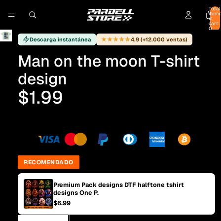
Total
item
in
cart:
0
★★★★★
Descarga instantánea
4.9 (+12.000 ventas)
Man on the moon T-shirt
design
$1.99
RECOMENDADO
Premium Pack designs DTF halftone tshirt
designs One P.
$6.99