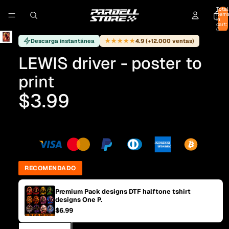
Total
item
in
cart:
0
★★★★★
Descarga instantánea
4.9 (+12.000 ventas)
LEWIS driver - poster to
print
$3.99
RECOMENDADO
Premium Pack designs DTF halftone tshirt
designs One P.
$6.99