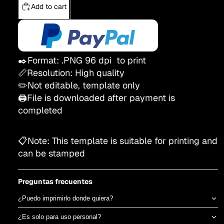
Add to cart
✒️Format: .PNG 96 dpi to print
📏Resolution: High quality
✏️Not editable, template only
🖨️File is downloaded after payment is
completed
📋Note: This template is suitable for printing and
can be stamped
Preguntas frecuentes
¿Puedo imprimirlo donde quiera?
Sí, el archivo es tuyo para imprimir en el taller de DTF o sublimación
¿Es solo para uso personal?
que prefieras. No estamos ligados a una imprenta específica.