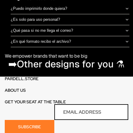
¿Puedo imprimirlo donde quiera?
Sí, el archivo es tuyo para imprimir en el taller de DTF o sublimación
¿Es solo para uso personal?
que prefieras. No estamos ligados a una imprenta específica.
Puedes usarlo para camisetas propias o para vender productos
¿Qué pasa si no me llega el correo?
físicos ya impresos. No está permitido revender o redistribuir el
Revisa spam o promociones primero. Si aún así no aparece en 30
archivo digital en sí.
¿En qué formato recibo el archivo?
minutos, escríbenos por el chat de la tienda y te lo reenviamos al
PNG en alta resolución (300 DPI) sin fondo, listo para imprimir
momento.
We empower brands that want to be big
directamente en DTF o sublimación.
➡️Other designs for you ⚗️
PARDELL.STORE
ABOUT US
GET YOUR SEAT AT THE TABLE
Refund policy
Email
Privacy policy
Terms of service
SUBSCRIBE
Contact information