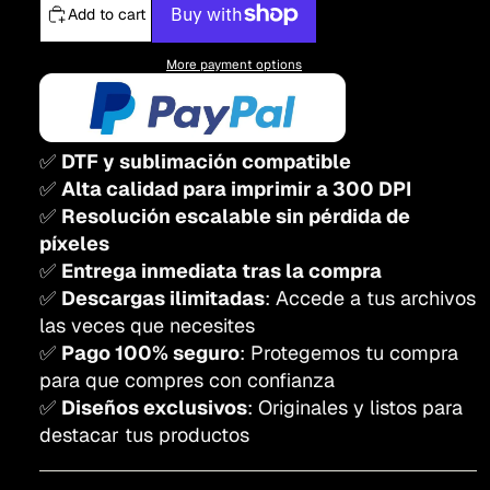
Add to cart
More payment options
✅
DTF y sublimación compatible
✅
Alta calidad para imprimir a 300 DPI
✅
Resolución escalable sin pérdida de
píxeles
✅
Entrega inmediata tras la compra
✅
Descargas ilimitadas
: Accede a tus archivos
las veces que necesites
✅
Pago 100% seguro
: Protegemos tu compra
para que compres con confianza
✅
Diseños exclusivos
: Originales y listos para
destacar tus productos