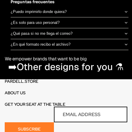
Preguntas frecuentes
¿Puedo imprimirlo donde quiera?
Sí, el archivo es tuyo para imprimir en el taller de DTF o sublimación
¿Es solo para uso personal?
que prefieras. No estamos ligados a una imprenta específica.
Puedes usarlo para camisetas propias o para vender productos
¿Qué pasa si no me llega el correo?
físicos ya impresos. No está permitido revender o redistribuir el
Revisa spam o promociones primero. Si aún así no aparece en 30
archivo digital en sí.
¿En qué formato recibo el archivo?
minutos, escríbenos por el chat de la tienda y te lo reenviamos al
PNG en alta resolución (300 DPI) sin fondo, listo para imprimir
momento.
We empower brands that want to be big
directamente en DTF o sublimación.
➡️Other designs for you ⚗️
PARDELL.STORE
ABOUT US
GET YOUR SEAT AT THE TABLE
Refund policy
Email
Privacy policy
Terms of service
SUBSCRIBE