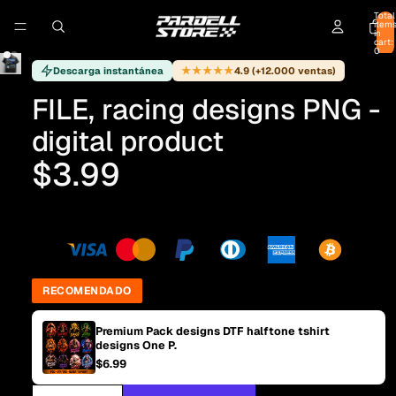
Total
item
in
cart:
0
★★★★★
Descarga instantánea
4.9 (+12.000 ventas)
FILE, racing designs PNG -
digital product
$3.99
RECOMENDADO
Premium Pack designs DTF halftone tshirt
designs One P.
$6.99