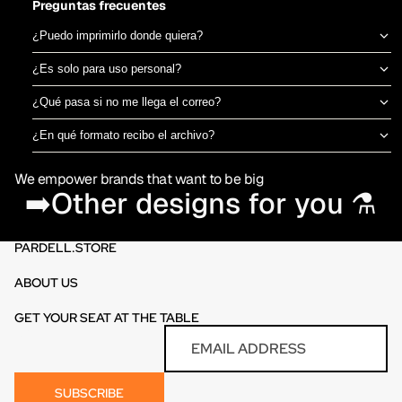
Preguntas frecuentes
¿Puedo imprimirlo donde quiera?
Sí, el archivo es tuyo para imprimir en el taller de DTF o sublimación
¿Es solo para uso personal?
que prefieras. No estamos ligados a una imprenta específica.
Puedes usarlo para camisetas propias o para vender productos
¿Qué pasa si no me llega el correo?
físicos ya impresos. No está permitido revender o redistribuir el
Revisa spam o promociones primero. Si aún así no aparece en 30
archivo digital en sí.
¿En qué formato recibo el archivo?
minutos, escríbenos por el chat de la tienda y te lo reenviamos al
PNG en alta resolución (300 DPI) sin fondo, listo para imprimir
momento.
We empower brands that want to be big
directamente en DTF o sublimación.
➡️Other designs for you ⚗️
PARDELL.STORE
ABOUT US
GET YOUR SEAT AT THE TABLE
Refund policy
Email
Privacy policy
Terms of service
SUBSCRIBE