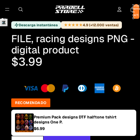
Total
item
in
cart:
0
★★★★★
Descarga instantánea
4.9 (+12.000 ventas)
FILE, racing designs PNG -
digital product
$3.99
RECOMENDADO
Premium Pack designs DTF halftone tshirt
designs One P.
$6.99