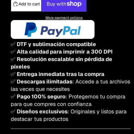
Add to cart
More payment options
✅
DTF y sublimación compatible
✅
Alta calidad para imprimir a 300 DPI
✅
Resolución escalable sin pérdida de
píxeles
✅
Entrega inmediata tras la compra
✅
Descargas ilimitadas
: Accede a tus archivos
las veces que necesites
✅
Pago 100% seguro
: Protegemos tu compra
para que compres con confianza
✅
Diseños exclusivos
: Originales y listos para
destacar tus productos