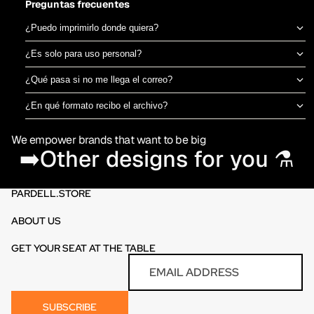
Preguntas frecuentes
¿Puedo imprimirlo donde quiera?
Sí, el archivo es tuyo para imprimir en el taller de DTF o sublimación
¿Es solo para uso personal?
que prefieras. No estamos ligados a una imprenta específica.
Puedes usarlo para camisetas propias o para vender productos
¿Qué pasa si no me llega el correo?
físicos ya impresos. No está permitido revender o redistribuir el
Revisa spam o promociones primero. Si aún así no aparece en 30
archivo digital en sí.
¿En qué formato recibo el archivo?
minutos, escríbenos por el chat de la tienda y te lo reenviamos al
PNG en alta resolución (300 DPI) sin fondo, listo para imprimir
momento.
We empower brands that want to be big
directamente en DTF o sublimación.
➡️Other designs for you ⚗️
PARDELL.STORE
ABOUT US
GET YOUR SEAT AT THE TABLE
Refund policy
Email
Privacy policy
Terms of service
SUBSCRIBE