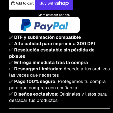
Add to cart
More payment options
✅
DTF y sublimación compatible
✅
Alta calidad para imprimir a 300 DPI
✅
Resolución escalable sin pérdida de
píxeles
✅
Entrega inmediata tras la compra
✅
Descargas ilimitadas
: Accede a tus archivos
las veces que necesites
✅
Pago 100% seguro
: Protegemos tu compra
para que compres con confianza
✅
Diseños exclusivos
: Originales y listos para
destacar tus productos