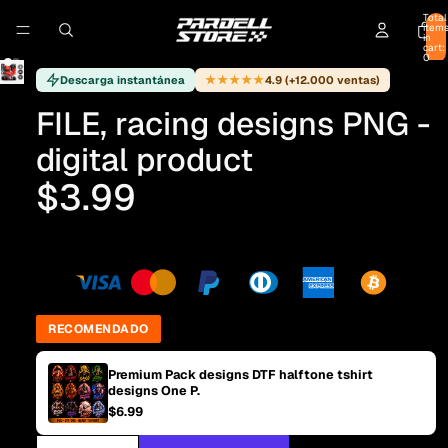
Total
item
in
cart:
0
★★★★★
Descarga instantánea
4.9 (+12.000 ventas)
FILE, racing designs PNG -
digital product
$3.99
RECOMENDADO
Premium Pack designs DTF halftone tshirt
designs One P.
$6.99