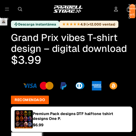
Total
item
in
cart:
0
★★★★★
Descarga instantánea
4.9 (+12.000 ventas)
Grand Prix vibes T-shirt
design – digital download
$3.99
RECOMENDADO
Premium Pack designs DTF halftone tshirt
designs One P.
$6.99