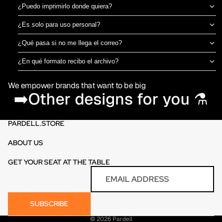
¿Puedo imprimirlo donde quiera?
Sí, el archivo es tuyo para imprimir en el taller de DTF o sublimación
¿Es solo para uso personal?
que prefieras. No estamos ligados a una imprenta específica.
Puedes usarlo para camisetas propias o para vender productos
¿Qué pasa si no me llega el correo?
físicos ya impresos. No está permitido revender o redistribuir el
Revisa spam o promociones primero. Si aún así no aparece en 30
archivo digital en sí.
¿En qué formato recibo el archivo?
minutos, escríbenos por el chat de la tienda y te lo reenviamos al
PNG en alta resolución (300 DPI) sin fondo, listo para imprimir
momento.
We empower brands that want to be big
directamente en DTF o sublimación.
➡️Other designs for you ⚗️
PARDELL.STORE
ABOUT US
GET YOUR SEAT AT THE TABLE
Refund policy
Email
Privacy policy
Terms of service
SUBSCRIBE
Contact information
© 2026
Pardell