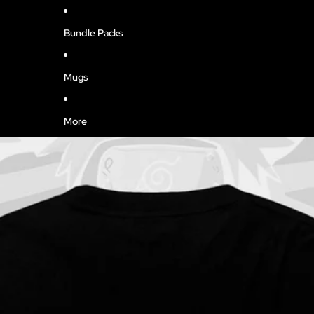
Bundle Packs
Mugs
More