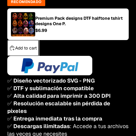
RECOMENDADO
Premium Pack designs DTF halftone tshirt
designs One P.
$6.99
Add to cart
✅
Diseño vectorizado SVG - PNG
✅
DTF y sublimación compatible
✅
Alta calidad para imprimir a 300 DPI
✅
Resolución escalable sin pérdida de
píxeles
✅
Entrega inmediata tras la compra
✅
Descargas ilimitadas
: Accede a tus archivos
las veces que necesites