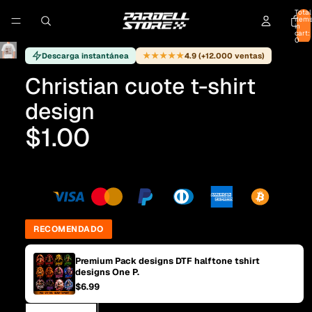
Total
item
in
cart:
0
★★★★★
Descarga instantánea
4.9 (+12.000 ventas)
Christian cuote t-shirt
design
$1.00
RECOMENDADO
Premium Pack designs DTF halftone tshirt
designs One P.
$6.99