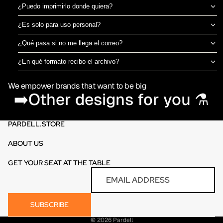
¿Puedo imprimirlo donde quiera?
Sí, el archivo es tuyo para imprimir en el taller de DTF o sublimación
¿Es solo para uso personal?
que prefieras. No estamos ligados a una imprenta específica.
Puedes usarlo para camisetas propias o para vender productos
¿Qué pasa si no me llega el correo?
físicos ya impresos. No está permitido revender o redistribuir el
Revisa spam o promociones primero. Si aún así no aparece en 30
archivo digital en sí.
¿En qué formato recibo el archivo?
minutos, escríbenos por el chat de la tienda y te lo reenviamos al
PNG en alta resolución (300 DPI) sin fondo, listo para imprimir
momento.
We empower brands that want to be big
directamente en DTF o sublimación.
➡️Other designs for you ⚗️
PARDELL.STORE
ABOUT US
GET YOUR SEAT AT THE TABLE
Refund policy
Email
Privacy policy
Terms of service
SUBSCRIBE
Contact information
© 2026
Pardell