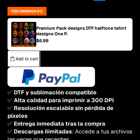
RECOMENDADO
Premium Pack designs DTF halftone tshirt
designs One P.
$6.99
Add to cart
✅
DTF y sublimación compatible
✅
Alta calidad para imprimir a 300 DPI
✅
Resolución escalable sin pérdida de
píxeles
✅
Entrega inmediata tras la compra
✅
Descargas ilimitadas
: Accede a tus archivos
las veces que necesites