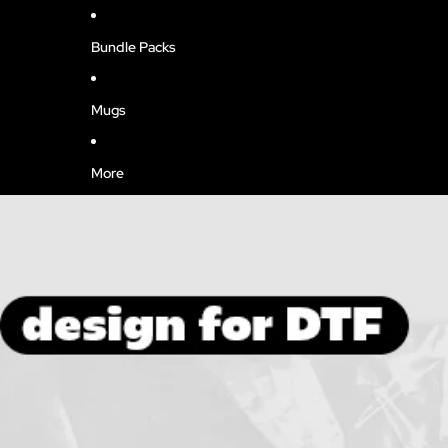
Bundle Packs
Mugs
More