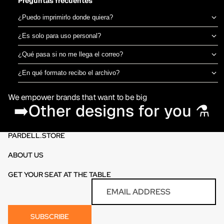
Preguntas frecuentes
¿Puedo imprimirlo donde quiera?
Sí, el archivo es tuyo para imprimir en el taller de DTF o sublimación
¿Es solo para uso personal?
que prefieras. No estamos ligados a una imprenta específica.
Puedes usarlo para camisetas propias o para vender productos
¿Qué pasa si no me llega el correo?
físicos ya impresos. No está permitido revender o redistribuir el
Revisa spam o promociones primero. Si aún así no aparece en 30
archivo digital en sí.
¿En qué formato recibo el archivo?
minutos, escríbenos por el chat de la tienda y te lo reenviamos al
PNG en alta resolución (300 DPI) sin fondo, listo para imprimir
momento.
We empower brands that want to be big
directamente en DTF o sublimación.
➡️Other designs for you ⚗️
PARDELL.STORE
ABOUT US
GET YOUR SEAT AT THE TABLE
Refund policy
Email
Privacy policy
Terms of service
SUBSCRIBE
Contact information