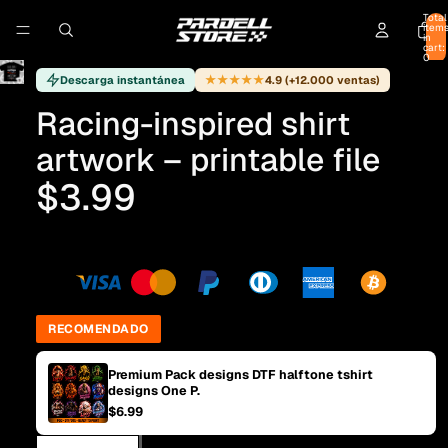
Total
item
in
cart:
0
★★★★★
Descarga instantánea
4.9 (+12.000 ventas)
Racing-inspired shirt
artwork – printable file
$3.99
RECOMENDADO
Premium Pack designs DTF halftone tshirt
designs One P.
$6.99