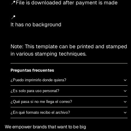
📍File is downloaded after payment is made
📍
It has no background
Note: This template can be printed and stamped
in various stamping techniques.
Preguntas frecuentes
¿Puedo imprimirlo donde quiera?
Sí, el archivo es tuyo para imprimir en el taller de DTF o sublimación
¿Es solo para uso personal?
que prefieras. No estamos ligados a una imprenta específica.
Puedes usarlo para camisetas propias o para vender productos
¿Qué pasa si no me llega el correo?
físicos ya impresos. No está permitido revender o redistribuir el
Revisa spam o promociones primero. Si aún así no aparece en 30
archivo digital en sí.
¿En qué formato recibo el archivo?
minutos, escríbenos por el chat de la tienda y te lo reenviamos al
PNG en alta resolución (300 DPI) sin fondo, listo para imprimir
momento.
We empower brands that want to be big
directamente en DTF o sublimación.