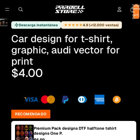
Total
item
in
cart:
0
★★★★★
Descarga instantánea
4.9 (+12.000 ventas)
Car design for t-shirt,
graphic, audi vector for
print
$4.00
RECOMENDADO
Premium Pack designs DTF halftone tshirt
designs One P.
$6.99