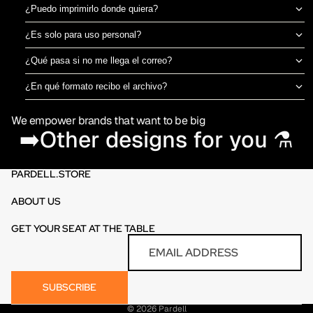
¿Puedo imprimirlo donde quiera?
Sí, el archivo es tuyo para imprimir en el taller de DTF o sublimación
¿Es solo para uso personal?
que prefieras. No estamos ligados a una imprenta específica.
Puedes usarlo para camisetas propias o para vender productos
¿Qué pasa si no me llega el correo?
físicos ya impresos. No está permitido revender o redistribuir el
Revisa spam o promociones primero. Si aún así no aparece en 30
archivo digital en sí.
¿En qué formato recibo el archivo?
minutos, escríbenos por el chat de la tienda y te lo reenviamos al
PNG en alta resolución (300 DPI) sin fondo, listo para imprimir
momento.
We empower brands that want to be big
directamente en DTF o sublimación.
➡️Other designs for you ⚗️
PARDELL.STORE
ABOUT US
GET YOUR SEAT AT THE TABLE
Refund policy
Email
Privacy policy
Terms of service
SUBSCRIBE
Contact information
© 2026
Pardell