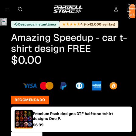
Total
item
in
cart:
0
★★★★★
Descarga instantánea
4.9 (+12.000 ventas)
Amazing Speedup - car t-
shirt design FREE
$0.00
RECOMENDADO
Premium Pack designs DTF halftone tshirt
designs One P.
$6.99