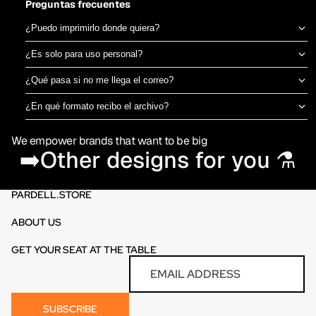
Preguntas frecuentes
¿Puedo imprimirlo donde quiera?
Sí, el archivo es tuyo para imprimir en el taller de DTF o sublimación
¿Es solo para uso personal?
que prefieras. No estamos ligados a una imprenta específica.
Puedes usarlo para camisetas propias o para vender productos
¿Qué pasa si no me llega el correo?
físicos ya impresos. No está permitido revender o redistribuir el
Revisa spam o promociones primero. Si aún así no aparece en 30
archivo digital en sí.
¿En qué formato recibo el archivo?
minutos, escríbenos por el chat de la tienda y te lo reenviamos al
PNG en alta resolución (300 DPI) sin fondo, listo para imprimir
momento.
We empower brands that want to be big
directamente en DTF o sublimación.
➡️Other designs for you ⚗️
PARDELL.STORE
ABOUT US
GET YOUR SEAT AT THE TABLE
Refund policy
Email
Privacy policy
Terms of service
SUBSCRIBE