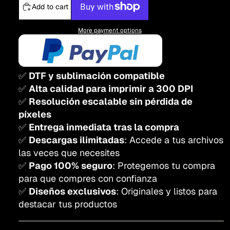
Add to cart
More payment options
✅
DTF y sublimación compatible
✅
Alta calidad para imprimir a 300 DPI
✅
Resolución escalable sin pérdida de
píxeles
✅
Entrega inmediata tras la compra
✅
Descargas ilimitadas
: Accede a tus archivos
las veces que necesites
✅
Pago 100% seguro
: Protegemos tu compra
para que compres con confianza
✅
Diseños exclusivos
: Originales y listos para
destacar tus productos