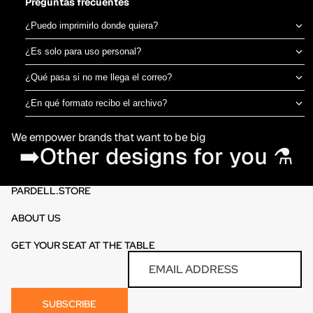
Preguntas frecuentes
¿Puedo imprimirlo donde quiera?
Sí, el archivo es tuyo para imprimir en el taller de DTF o sublimación
¿Es solo para uso personal?
que prefieras. No estamos ligados a una imprenta específica.
Puedes usarlo para camisetas propias o para vender productos
¿Qué pasa si no me llega el correo?
físicos ya impresos. No está permitido revender o redistribuir el
Revisa spam o promociones primero. Si aún así no aparece en 30
archivo digital en sí.
¿En qué formato recibo el archivo?
minutos, escríbenos por el chat de la tienda y te lo reenviamos al
PNG en alta resolución (300 DPI) sin fondo, listo para imprimir
momento.
We empower brands that want to be big
directamente en DTF o sublimación.
➡️Other designs for you ⚗️
PARDELL.STORE
ABOUT US
GET YOUR SEAT AT THE TABLE
Refund policy
Email
Privacy policy
Terms of service
SUBSCRIBE
Contact information