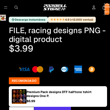
Total
item
in
cart:
0
★★★★★
Descarga instantánea
4.9 (+12.000 ventas)
FILE, racing designs PNG -
digital product
$3.99
RECOMENDADO
Premium Pack designs DTF halftone tshirt
designs One P.
$6.99