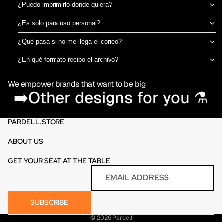
¿Puedo imprimirlo donde quiera?
Sí, el archivo es tuyo para imprimir en el taller de DTF o sublimación
¿Es solo para uso personal?
que prefieras. No estamos ligados a una imprenta específica.
Puedes usarlo para camisetas propias o para vender productos
¿Qué pasa si no me llega el correo?
físicos ya impresos. No está permitido revender o redistribuir el
Revisa spam o promociones primero. Si aún así no aparece en 30
archivo digital en sí.
¿En qué formato recibo el archivo?
minutos, escríbenos por el chat de la tienda y te lo reenviamos al
PNG en alta resolución (300 DPI) sin fondo, listo para imprimir
momento.
We empower brands that want to be big
directamente en DTF o sublimación.
➡️Other designs for you ⚗️
PARDELL.STORE
ABOUT US
GET YOUR SEAT AT THE TABLE
Refund policy
Email
Privacy policy
Terms of service
SUBSCRIBE
Contact information
© 2026
Pardell